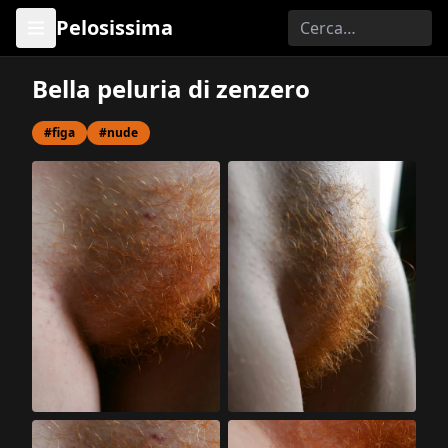
Pelosissima
Bella peluria di zenzero
#figa
#nude