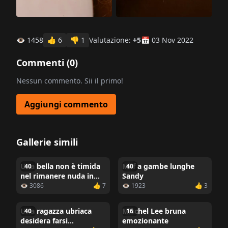
👁 1458
👍
6
👎
1
Valutazione:
+5
📅 03 Nov 2022
Commenti (
0
)
Nessun commento. Sii il primo!
Aggiungi commento
Gallerie simili
Una bella non è timida
Milf a gambe lunghe
40
40
nel rimanere nuda in
Sandy
una casa nel bosco
👁 3086
👍 7
👁 1923
👍 3
Una ragazza ubriaca
Mischel Lee bruna
40
16
desidera farsi
emozionante