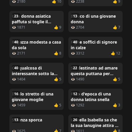
accarezzare i suoi buchi
👁 2180
👍 10
👁 2238
👍 9
Una donna asiatica
Il buco di una giovane
23
13
paffuta si toglie il
donna
vestito
👁 1871
👍 9
👁 2704
👍 7
Ragazza modesta a casa
Fighe soffici di signore
40
40
da sola
in calze
👁 2171
👍 8
👁 3312
👍 12
C'è qualcosa di
Sei destinato ad amare
40
22
interessante sotto la
questa puttana per
gonna di Valentina Ross
sempre
👁 1404
👍 5
👁 1490
👍 5
Il culo stretto di una
Foto d'epoca di una
16
12
giovane moglie
donna latina snella
👁 1459
👍 5
👁 1292
👍 3
Stronza sporca
La bella Isabella sa che
13
26
la sua lanugine attira gli
uomini
👁 1625
👍 7
👁 1611
👍 8