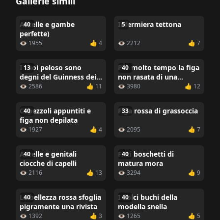
Gallerie simili
Ascelle e gambe
Infermiera tettona
40
5
perfette)
👁 1955
👍 4
👁 2212
👍 7
I suoi peloso sono
Per molto tempo la figa
13
40
degni del Guinness dei
non rasata di una
primati
donna grassa
👁 2586
👍 11
👁 3980
👍 12
Capezzoli appuntiti e
Figa rossa di grassoccia
40
33
figa non depilata
👁 1927
👍 4
👁 2095
👍 7
Ascelle e genitali
Fitti boschetti di
40
40
ciocche di capelli
matura mora
👁 2116
👍 13
👁 3294
👍 9
La bellezza rossa sfoglia
I dolci buchi della
40
40
pigramente una rivista
modella snella
👁 1392
👍 3
👁 1265
👍 5