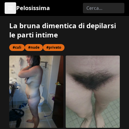
Pelosissima
La bruna dimentica di depilarsi
le parti intime
#culi
#nude
#privato