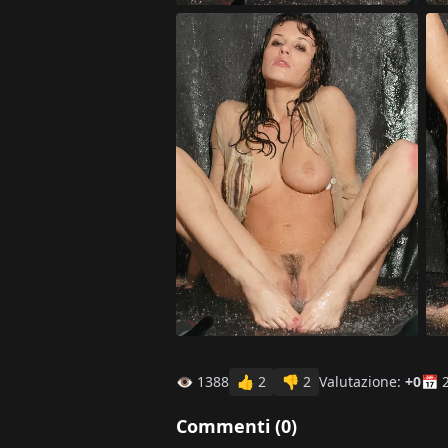
👁 1388
👍
2
👎
2
Valutazione:
+0
📅 
Commenti (
0
)