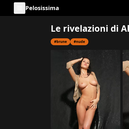
Pelosissima
Le rivelazioni di A
#brune
#nude