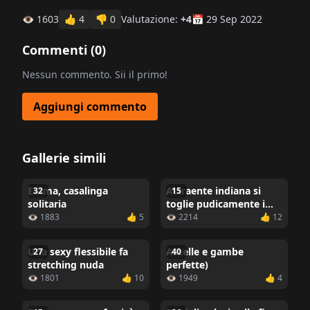
👁 1603
👍
4
👎
0
Valutazione:
+4
📅 29 Sep 2022
Commenti (
0
)
Nessun commento. Sii il primo!
Aggiungi commento
Gallerie simili
Emma, casalinga
Attraente indiana si
32
15
solitaria
toglie pudicamente i
vestiti
👁 1883
👍 5
👁 2214
👍 12
Una sexy flessibile fa
Ascelle e gambe
27
40
stretching nuda
perfette)
👁 1801
👍 10
👁 1949
👍 4