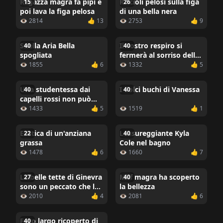
Ragazza magra fa pipì e
Riccioli pelosi sulla figa
15
26
poi lava la figa pelosa
di una bella nera
👁 2814
👍 13
👁 2753
👍 9
Snella Aria Bella
Il vostro respiro si
40
40
spogliata
fermerà al sorriso della
ragazza
👁 1855
👍 6
👁 1332
👍 5
Una studentessa dai
I dolci buchi di Vanessa
40
40
capelli rossi non può
depilarsi le parti intime
👁 1433
👍 5
👁 1519
👍 1
Erotica di un'anziana
Lussureggiante Kyla
22
40
grassa
Cole nel bagno
👁 1478
👍 6
👁 1660
👍 7
Le belle tette di Ginevra
Milf magra ha scoperto
27
40
sono un peccato che la
la bellezza
figa non sia visibile
👁 2010
👍 4
👁 2081
👍 6
Foro largo ricoperto di
40