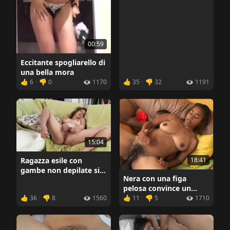
00:59
Eccitante spogliarello di
una bella mora
👍 6
·
👎 0
👁️ 1170
👍 35
·
👎 32
👁️ 1191
15:04
18:41
Ragazza esile con
gambe non depilate si
Nera con una figa
accarezza tra le gambe
pelosa convince un
uomo a scoparla
👍 36
·
👎 8
👁️ 1560
👍 11
·
👎 5
👁️ 1710