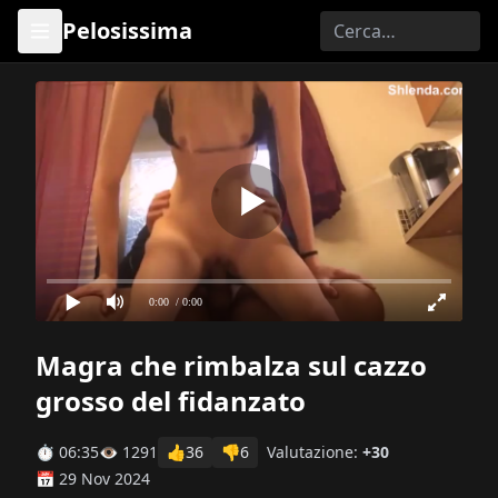
Pelosissima
0:00
/ 0:00
Magra che rimbalza sul cazzo
grosso del fidanzato
⏱ 06:35
👁 1291
👍
36
👎
6
Valutazione:
+30
📅 29 Nov 2024