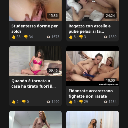
15:36
24:24
Studentessa dorme per
Ragazza con ascelle e
soldi
pube pelosi si fa
scopare in entrambi i
👍 38
·
👎 34
👁️ 1675
👍 8
·
👎 3
👁️ 1889
buchi
09:46
10:00
Quando è tornata a
casa ha tirato fuori il
Fidanzate accarezzano
suo giocattolo sessuale
fighette non rasate
preferito
👍 2
·
👎 0
👁️ 1490
👍 5
·
👎 29
👁️ 1534