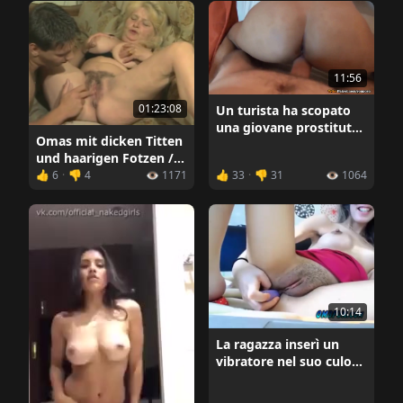
11:56
01:23:08
Un turista ha scopato
una giovane prostituta
Omas mit dicken Titten
tailandese per un
und haarigen Fotzen /
piccolo prezzo
Nonne con tette grosse
👍 6
·
👎 4
👁️ 1171
👍 33
·
👎 31
👁️ 1064
e fighe pelose (2006)
10:14
La ragazza inserì un
vibratore nel suo culo
stretto