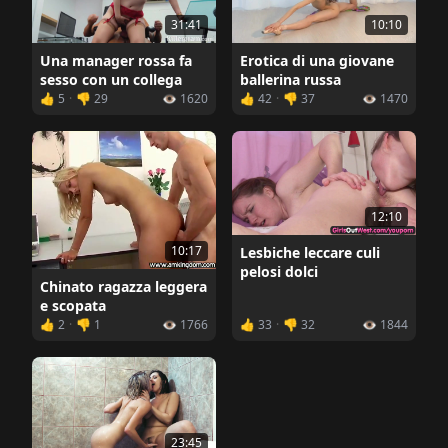
10:10
31:41
Erotica di una giovane
Una manager rossa fa
ballerina russa
sesso con un collega
👍 5
·
👎 29
👁️ 1620
👍 42
·
👎 37
👁️ 1470
12:10
10:17
Lesbiche leccare culi
pelosi dolci
Chinato ragazza leggera
e scopata
👍 2
·
👎 1
👁️ 1766
👍 33
·
👎 32
👁️ 1844
23:45