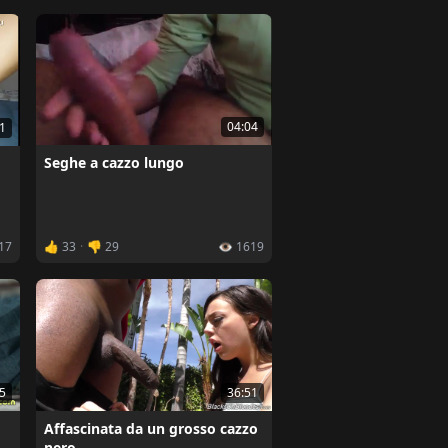
04:04
1
Seghe a cazzo lungo
517
👍 33
·
👎 29
👁️ 1619
5
36:51
Affascinata da un grosso cazzo
nero