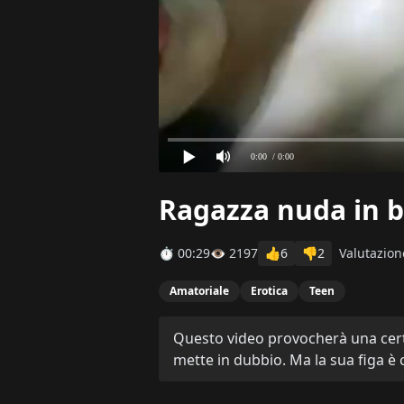
0:00
/ 0:00
Ragazza nuda in ba
⏱ 00:29
👁 2197
👍
6
👎
2
Valutazion
Amatoriale
Erotica
Teen
Questo video provocherà una certa
mette in dubbio. Ma la sua figa è 