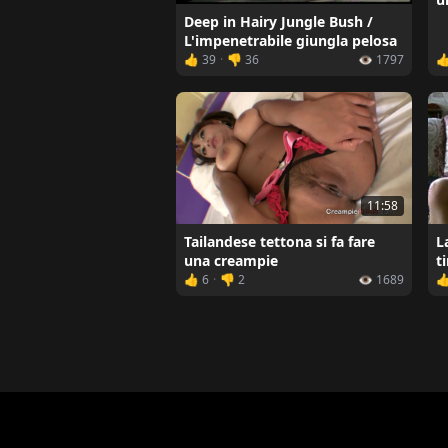
Deep in Hairy Jungle Bush /
L'impenetrabile giungla pelosa
👍 39
·
👎 36
👁️ 1797

11:58
L
Tailandese tettona si fa fare
t
una creampie
👍 6
·
👎 2
👁️ 1689
