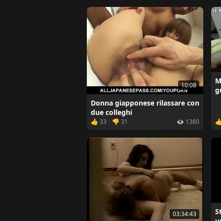
M
10:08
g
Donna giapponese rilassare con
due colleghi
👍 33
·
👎 31
👁️ 1380

S
03:34:43
u