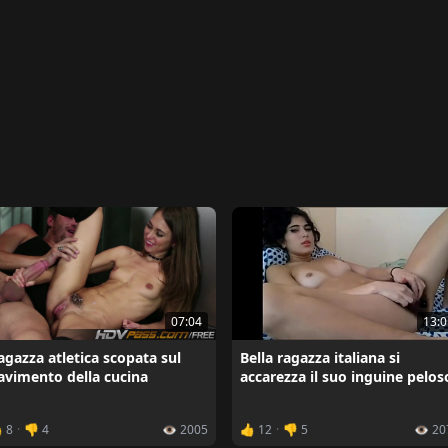
07:04
13:0
agazza atletica scopata sul
Bella ragazza italiana si
avimento della cucina
accarezza il suo inguine pelos
 8
·
👎 4
👁️ 2005
👍 12
·
👎 5
👁️ 2