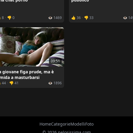
 8
·
👎 0
👁️ 1469
👍 36
·
👎 33
👁️ 1
09:51
a giovane figa prude, ma è
imida a masturbarsi
 44
·
👎 41
👁️ 1896
Home
Categorie
Modelli
Foto
© 2026 pelosissima.com