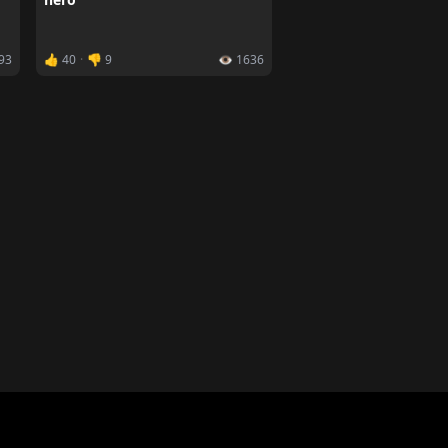
493
👍 40
·
👎 9
👁️ 1636