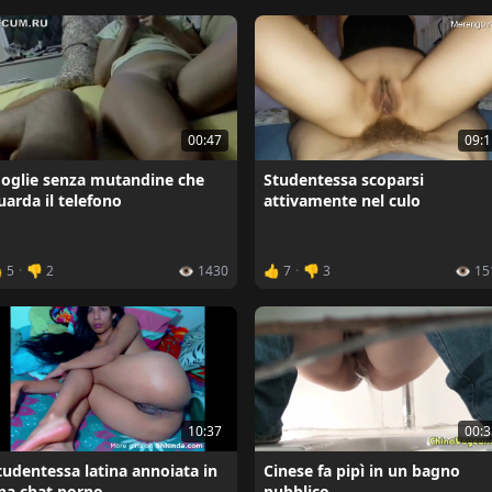
09:1
00:47
Studentessa scoparsi
oglie senza mutandine che
attivamente nel culo
uarda il telefono
 5
·
👎 2
👁️ 1430
👍 7
·
👎 3
👁️ 1
10:37
00:3
tudentessa latina annoiata in
Cinese fa pipì in un bagno
na chat porno
pubblico