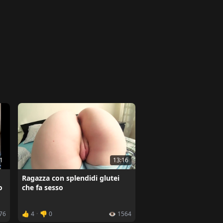
13:16
1
Ragazza con splendidi glutei
che fa sesso
o
076
👍 4
·
👎 0
👁️ 1564