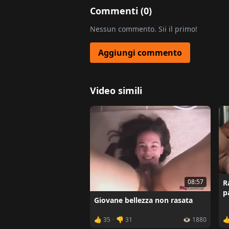
Commenti (
0
)
Nessun commento. Sii il primo!
Aggiungi commento
Video simili
08:57
R
p
Giovane bellezza non rasata
👍 35
·
👎 31
👁️ 1880
