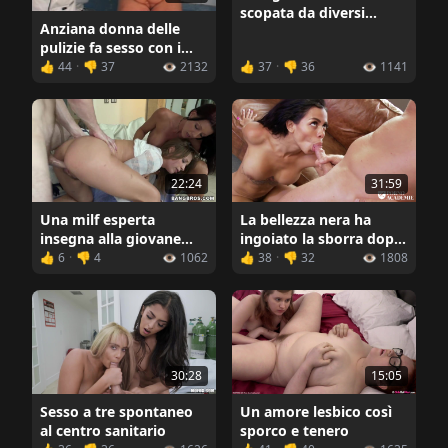
scopata da diversi
Anziana donna delle
uomini bianchi
pulizie fa sesso con i
visitatori del gabinetto
👍 44
·
👎 37
👁️ 2132
👍 37
·
👎 36
👁️ 1141
22:24
31:59
Una milf esperta
La bellezza nera ha
insegna alla giovane
ingoiato la sborra dopo
fidanzata la saggezza di
il sesso
👍 6
·
👎 4
👁️ 1062
👍 38
·
👎 32
👁️ 1808
fare l'amore con un
ragazzo
30:28
15:05
Sesso a tre spontaneo
Un amore lesbico così
al centro sanitario
sporco e tenero