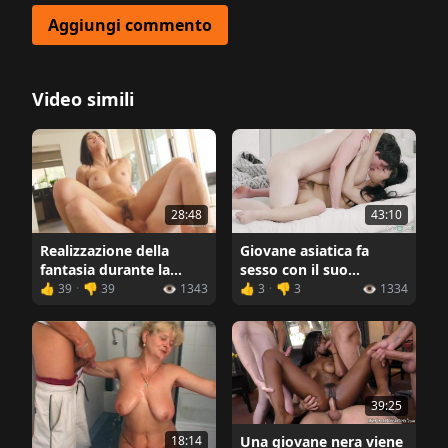
Aggiungi commento
Video simili
43:10
28:48
Giovane asiatica fa
Realizzazione della
sesso con il suo
fantasia durante la
fidanzato dopo il caffè
masturbazione di una
👍 39
·
👎 39
👁️ 1343
👍 3
·
👎 3
👁️ 1334
del mattino
bella meticcia
39:25
18:14
Una giovane nera viene