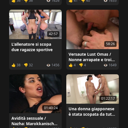
👍 36
·
👎 36
👁️ 1626
👍 41
·
👎 40
👁️ 1635
42:57
58:26
L'allenatore si scopa
due ragazze sportive
Versaute Lust Omas /
Nonne arrapate e troie
(2007)
👍 38
·
👎 32
👁️ 1456
👍 4
·
👎 4
👁️ 1649
01:22:17
01:40:24
Una donna giapponese
è stata scopata da tutti
Avidità sessuale /
gli amici del figlio
Nazha: Marokkanische