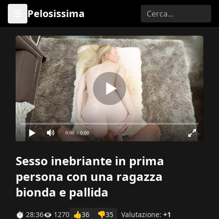
Pelosissima
0:00
/ 0:00
Sesso inebriante in prima
persona con una ragazza
bionda e pallida
⏱ 28:36
👁 1270
👍
36
👎
35
Valutazione:
+1