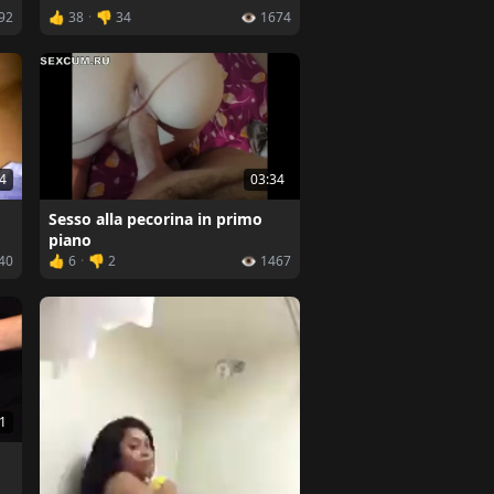
692
👍 38
·
👎 34
👁️ 1674
4
03:34
Sesso alla pecorina in primo
piano
840
👍 6
·
👎 2
👁️ 1467
1