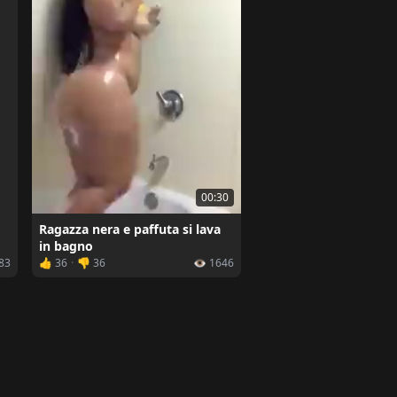
00:30
Ragazza nera e paffuta si lava
in bagno
683
👍 36
·
👎 36
👁️ 1646