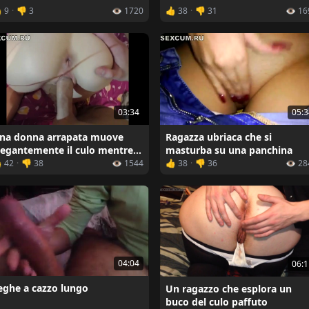
 9
·
👎 3
👁️ 1720
👍 38
·
👎 31
👁️ 1
03:34
05:3
na donna arrapata muove
Ragazza ubriaca che si
legantemente il culo mentre
masturba su una panchina
copa
 42
·
👎 38
👁️ 1544
👍 38
·
👎 36
👁️ 2
04:04
06:1
eghe a cazzo lungo
Un ragazzo che esplora un
buco del culo paffuto