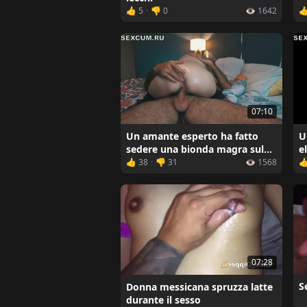
👍 5
·
👎 0
👁️ 1642

07:10
Un amante esperto ha fatto
U
sedere una bionda magra sul
e
suo cazzo
s
👍 38
·
👎 31
👁️ 1568

07:28
S
Donna messicana spruzza latte
durante il sesso