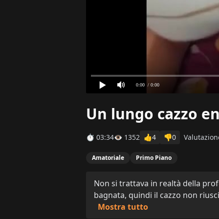
0:00
/ 0:00
Un lungo cazzo en
⏱ 03:34
👁 1352
👍
4
👎
0
Valutazion
Amatoriale
Primo Piano
Non si trattava in realtà della pr
bagnata, quindi il cazzo non rius
Mostra tutto