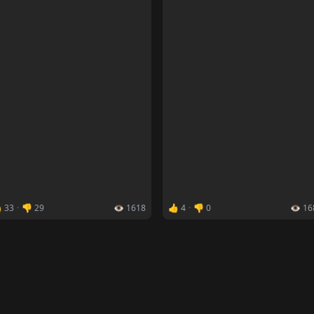
 33
·
👎 29
👁️ 1618
👍 4
·
👎 0
👁️ 1