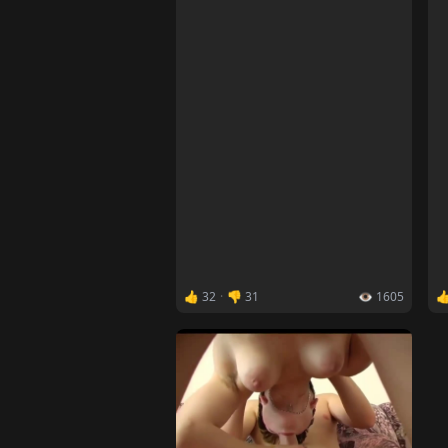
👍 32
·
👎 31
👁️ 1605
