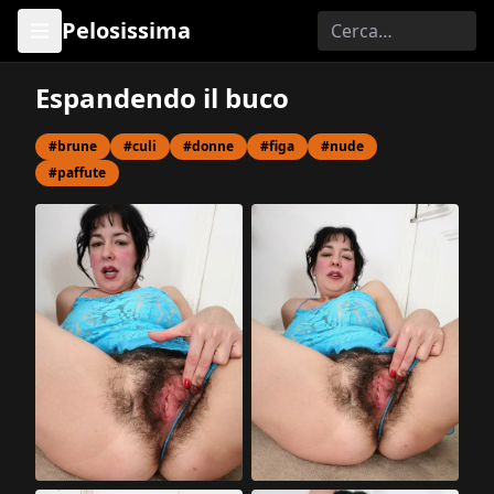
Pelosissima
Espandendo il buco
#brune
#culi
#donne
#figa
#nude
#paffute