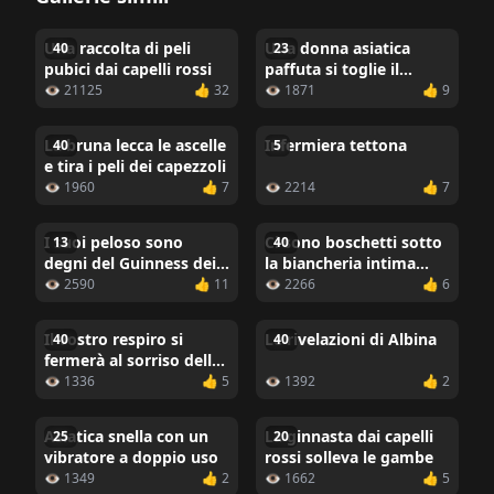
Una raccolta di peli
Una donna asiatica
40
23
pubici dai capelli rossi
paffuta si toglie il
vestito
👁 21125
👍 32
👁 1871
👍 9
La bruna lecca le ascelle
Infermiera tettona
40
5
e tira i peli dei capezzoli
👁 1960
👍 7
👁 2214
👍 7
I suoi peloso sono
Ci sono boschetti sotto
13
40
degni del Guinness dei
la biancheria intima
primati
rosa
👁 2590
👍 11
👁 2266
👍 6
Il vostro respiro si
Le rivelazioni di Albina
40
40
fermerà al sorriso della
ragazza
👁 1336
👍 5
👁 1392
👍 2
Asiatica snella con un
La ginnasta dai capelli
25
20
vibratore a doppio uso
rossi solleva le gambe
👁 1349
👍 2
👁 1662
👍 5