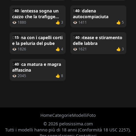
Studentessa sogna un
Maddalena
40
40
cazzo che la trafigge
autocompiaciuta
all'inguine
👁 1880
👍 3
👁 1411
👍 5
Donna con i capelli corti
Striptease e stiramento
15
40
e la peluria del pube
delle labbra
👁 1826
👍 4
👁 1621
👍 3
La fica matura e magra
40
affascina
👁 2045
👍 8
Home
Categorie
Modelli
Foto
© 2026 pelosissima.com
Tutti i modelli hanno più di 18 anni (Conformità 18 USC 2257).
Per segnalazioni:
Contattaci