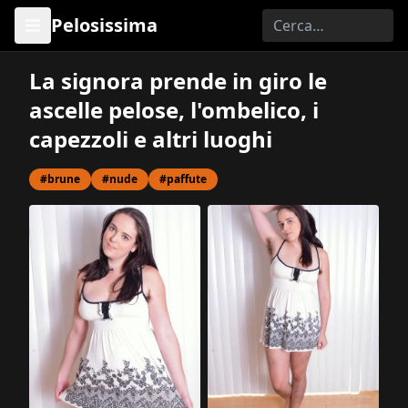
Pelosissima
La signora prende in giro le
ascelle pelose, l'ombelico, i
capezzoli e altri luoghi
#brune
#nude
#paffute