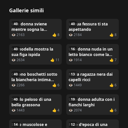
Gallerie simili
Una donna sviene
La sua fessura ti sta
40
40
mentre sogna la
aspettando
penetrazione del pene
👁 2163
👍 8
👁 2184
👍 8
La modella mostra la
Una donna nuda in un
40
16
sua figa ispida
letto bianco come la
neve
👁 2634
👍 11
👁 1914
👍 7
Ci sono boschetti sotto
Nuda ragazza nera dai
40
13
la biancheria intima
capelli ricci
rosa
👁 2266
👍 6
👁 1449
👍 6
Il culo peloso di una
Una donna adulta con i
40
19
bella grassona
fianchi larghi
👁 1443
👍 4
👁 2074
👍 6
Sono muscolose e
Foto d'epoca di una
14
12