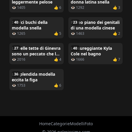
leggermente pelose
donna latina snella
👁 1405
👍 6
👁 1292
👍 3
I dolci buchi della
Primo piano dei genitali
40
23
modella snella
di una modella cinese
👁 1265
👍 5
👁 1463
👍 2
Le belle tette di Ginevra
Lussureggiante Kyla
27
40
sono un peccato che la
Cole nel bagno
figa non sia visibile
👁 2016
👍 4
👁 1666
👍 7
La splendida modella
36
eccita la figa
👁 1753
👍 6
Home
Categorie
Modelli
Foto
© 2026 pelosissima.com