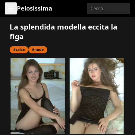
Pelosissima
La splendida modella eccita la
figa
#calze
#nude