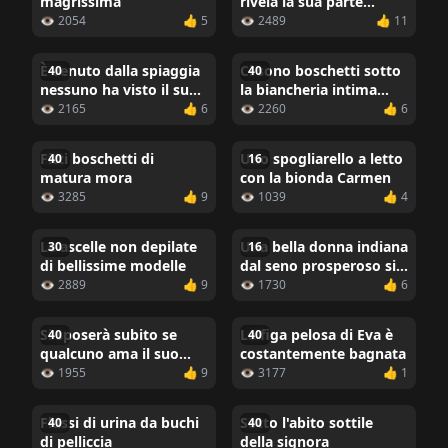
magrissima
rivela la sua parte
intima del corpo
👁 2054
👍 5
👁 2489
👍 11
È venuto dalla spiaggia
Ci sono boschetti sotto
40
40
nessuno ha visto il suo
la biancheria intima
cespuglio in mutandine
rosa
👁 2165
👍 6
👁 2260
👍 6
Fitti boschetti di
Uno spogliarello a letto
40
16
matura mora
con la bionda Carmen
👁 3285
👍 9
👁 1039
👍 4
Le ascelle non depilate
Una bella donna indiana
30
16
di bellissime modelle
dal seno prosperoso si
spoglia nel corridoio di
👁 2889
👍 9
👁 1730
👍 6
un hotel
Si sposerà subito se
La figa pelosa di Eva è
40
40
qualcuno ama il suo
costantemente bagnata
buco
👁 1955
👍 9
👁 3177
👍 1
Flussi di urina da buchi
Sotto l'abito sottile
40
40
di pelliccia
della signora