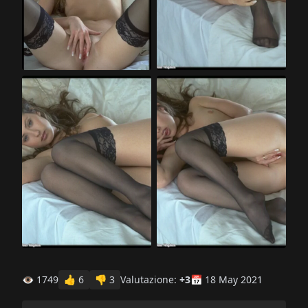
👁 1749
👍
6
👎
3
Valutazione:
+3
📅 18 May 2021