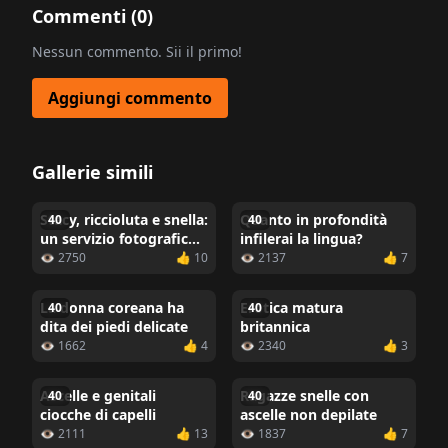
Commenti (
0
)
Nessun commento. Sii il primo!
Aggiungi commento
Gallerie simili
Stacy, riccioluta e snella:
Quanto in profondità
40
40
un servizio fotografico
infilerai la lingua?
audace con una ragazza
👁 2750
👍 10
👁 2137
👍 7
dai capelli rossi
La donna coreana ha
Erotica matura
40
40
dita dei piedi delicate
britannica
👁 1662
👍 4
👁 2340
👍 3
Ascelle e genitali
Ragazze snelle con
40
40
ciocche di capelli
ascelle non depilate
👁 2111
👍 13
👁 1837
👍 7