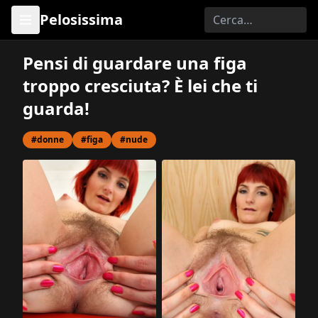
Pelosissima
Pensi di guardare una figa
troppo cresciuta? È lei che ti
guarda!
#donne
#figa
#nude