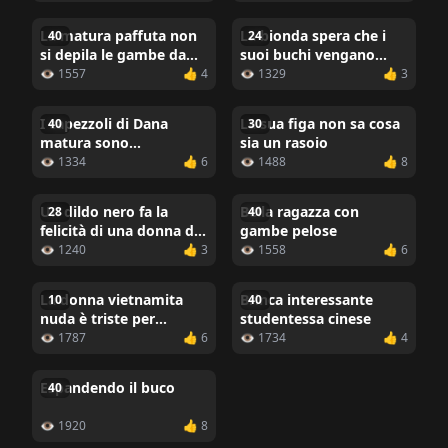
La matura paffuta non
La bionda spera che i
40
24
si depila le gambe da
suoi buchi vengano
molto tempo
trafitti da un cazzo
👁 1557
👍 4
👁 1329
👍 3
molto presto
I capezzoli di Dana
La sua figa non sa cosa
40
30
matura sono
sia un rasoio
un'emozione da
👁 1334
👍 6
👁 1488
👍 8
ammirare
Un dildo nero fa la
Bella ragazza con
28
40
felicità di una donna dai
gambe pelose
capelli rossi
👁 1240
👍 3
👁 1558
👍 6
La donna vietnamita
Brinca interessante
10
40
nuda è triste per
studentessa cinese
qualche motivo
👁 1787
👍 6
👁 1734
👍 4
Espandendo il buco
40
👁 1920
👍 8