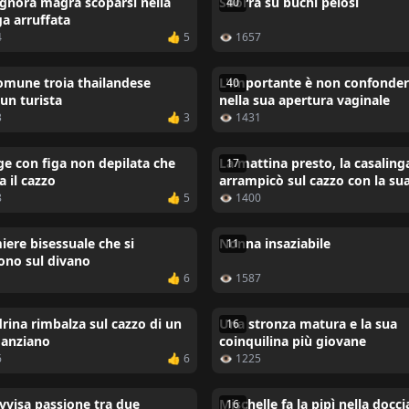
gnora magra scoparsi nella
Sborra su buchi pelosi
40
ga arruffata
4
👍 5
👁 1657
omune troia thailandese
L'importante è non confonder
40
un turista
nella sua apertura vaginale
3
👍 3
👁 1431
e con figa non depilata che
La mattina presto, la casalinga
17
a il cazzo
arrampicò sul cazzo con la sua
pelosa
8
👍 5
👁 1400
iere bisessuale che si
Nonna insaziabile
11
ono sul divano
1
👍 6
👁 1587
rina rimbalza sul cazzo di un
Una stronza matura e la sua
16
anziano
coinquilina più giovane
6
👍 6
👁 1225
visa passione tra due
Mischelle fa la pipì nella docci
16