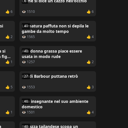
Come si dice un cazzo nell'occhio
6
👍 6
👁 1510
👍 6
si
La matura paffuta non si depila le
40
gambe da molto tempo
👍 2
👁 1565
👍 4
 si
Alla donna grassa piace essere
40
 figa
usata in modo rude
👍 1
👁 1257
👍 2
Kandi Barbour puttana retrò
27
👍 5
👁 1553
👍 3
Una insegnante nel suo ambiente
40
domestico
👍 1
👁 1501
👍 4
a
Ragazza tailandese scopa un
40