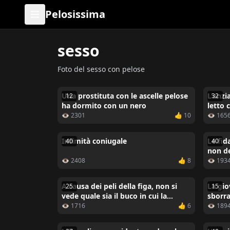
Pelosissima
sesso
Foto del sesso con pelose
Una prostituta con le ascelle pelose
L'anzi
12
32
ha dormito con un nero
letto 
👁 2301
👍 10
👁 165
Intimità coniugale
Le fid
40
40
non de
👁 2408
👍 8
👁 193
A causa dei peli della figa, non si
La gio
25
15
vede quale sia il buco in cui la
sborra
ragazza rossa viene scopata dal
👁 1716
👍 6
👁 189
ragazzo