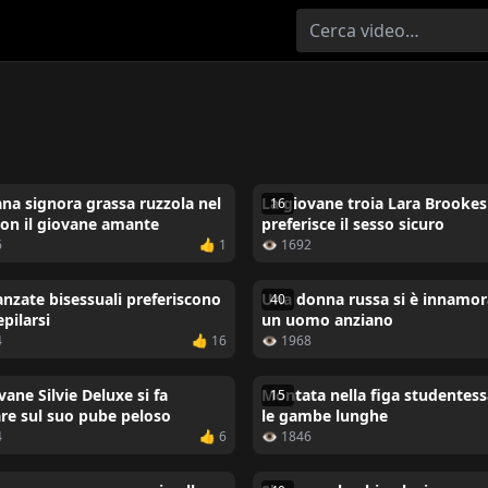
ana signora grassa ruzzola nel
La giovane troia Lara Brookes
16
con il giovane amante
preferisce il sesso sicuro
6
👍 1
👁 1692
anzate bisessuali preferiscono
Una donna russa si è innamor
40
pilarsi
un uomo anziano
4
👍 16
👁 1968
vane Silvie Deluxe si fa
Montata nella figa studentes
15
re sul suo pube peloso
le gambe lunghe
4
👍 6
👁 1846