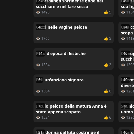
La casalinga sorridente gode nel
Una si
37
40
succhiare e nel fare sesso
sua fi
👁 1498
👍 5
👁 115
Cazzi nelle vagine pelose
Una c
40
24
scopa 
👁 1765
👍 5
👁 141
Foto d'epoca di lesbiche
Coniug
14
40
succhi
👁 1334
👍 2
👁 139
Peli un'anziana signora
Inferm
6
40
divert
👁 1504
👍 6
👁 128
Il culo peloso della matura Anna è
Sguald
13
16
stato appena scopato
uomo 
👁 1524
👍 6
👁 138
Una donna paffuta costringe il
Improv
21
40