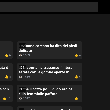
La donna coreana ha dita dei piedi
40
delicate
👍 6
👁 1669
👍 4
ata di
Una donna ha trascorso l'intera
24
serata con le gambe aperte in
attesa che il marito la scopasse
👍 4
👁 1819
👍 4
sa con
Prima il cazzo poi il dildo era nel
12
culo femminile paffuto
👍 51
👁 1612
👍 4