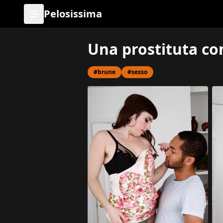
Pelosissima
Una prostituta co
#brune
#sesso