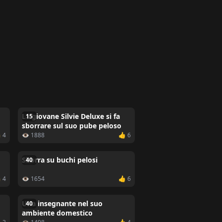
La giovane Silvie Deluxe si fa
15
sborrare sul suo pube peloso
 4
👁 1888
👍 6
Sborra su buchi pelosi
40
 4
👁 1654
👍 6
Una insegnante nel suo
40
ambiente domestico