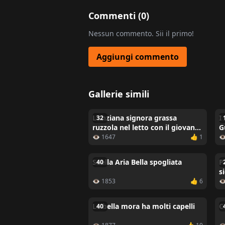
Commenti (
0
)
Nessun commento. Sii il primo!
Aggiungi commento
Gallerie simili
L'anziana signora grassa
I
32
ruzzola nel letto con il giovane
G
amante
👁 1647
👍 1

Snella Aria Bella spogliata
P
40
s
👁 1853
👍 6

La bella mora ha molti capelli
C
40