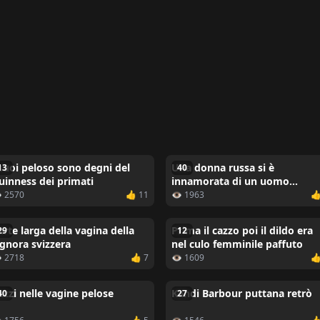
 suoi peloso sono degni del
Una donna russa si è
13
40
uinness dei primati
innamorata di un uomo
anziano
 2570
👍 11
👁 1963
👍
arte larga della vagina della
Prima il cazzo poi il dildo era
29
12
ignora svizzera
nel culo femminile paffuto
 2718
👍 7
👁 1609
👍
azzi nelle vagine pelose
Kandi Barbour puttana retrò
40
27