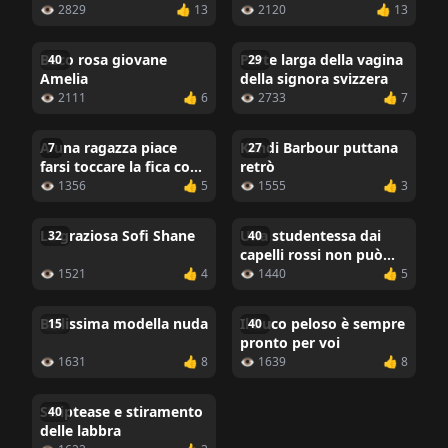
👁 2829
👍 13
👁 2120
👍 13
Buco rosa giovane
Parte larga della vagina
40
29
Amelia
della signora svizzera
👁 2111
👍 6
👁 2733
👍 7
A una ragazza piace
Kandi Barbour puttana
7
27
farsi toccare la fica con
retrò
le dita
👁 1356
👍 5
👁 1555
👍 3
La graziosa Sofi Shane
Una studentessa dai
32
40
capelli rossi non può
depilarsi le parti intime
👁 1521
👍 4
👁 1440
👍 5
Bellissima modella nuda
Il buco peloso è sempre
15
40
pronto per voi
👁 1631
👍 8
👁 1639
👍 8
Striptease e stiramento
40
delle labbra