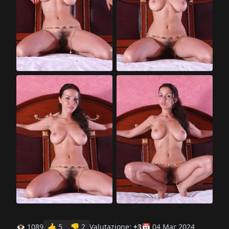
👁 1089
👍
5
👎
2
Valutazione:
+3
📅 04 Mar 2024