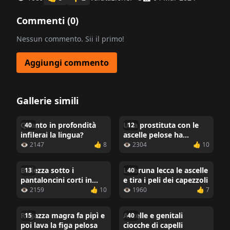
Commenti (
0
)
Nessun commento. Sii il primo!
Aggiungi commento
Gallerie simili
Quanto in profondità
Una prostituta con le
40
12
infilerai la lingua?
ascelle pelose ha
dormito con un nero
👁 2147
👍 8
👁 2304
👍 10
Bellezza sotto i
La bruna lecca le ascelle
13
40
pantaloncini corti in
e tira i peli dei capezzoli
denim
👁 2159
👍 10
👁 1960
👍 7
Ragazza magra fa pipì e
Ascelle e genitali
15
40
poi lava la figa pelosa
ciocche di capelli