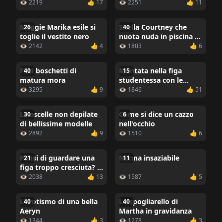
👁 2219
👍 17
👁 2251
👍 11
Meggie Marika esile si
Snella Courtney che
26
40
toglie il vestito nero
nuota nuda in piscina e
molto altro ancora
👁 2142
👍 4
👁 1803
👍 6
Fitti boschetti di
Montata nella figa
40
15
matura mora
studentessa con le
gambe lunghe
👁 3295
👍 9
👁 1846
👍 51
Le ascelle non depilate
Come si dice un cazzo
30
6
di bellissime modelle
nell'occhio
👁 2892
👍 9
👁 1510
👍 6
Pensi di guardare una
Nonna insaziabile
21
11
figa troppo cresciuta? È
lei che ti guarda!
👁 2038
👍 13
👁 1587
👍 5
L'erotismo di una bella
Lo spogliarello di
40
40
Aeryn
Martha in gravidanza
👁 1344
👍 3
👁 1278
👍 3