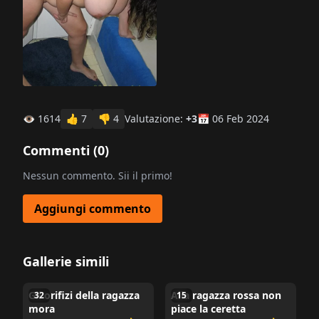
👁 1614
👍
7
👎
4
Valutazione:
+3
📅 06 Feb 2024
Commenti (
0
)
Nessun commento. Sii il primo!
Aggiungi commento
Gallerie simili
Gli orifizi della ragazza
Alla ragazza rossa non
32
15
mora
piace la ceretta