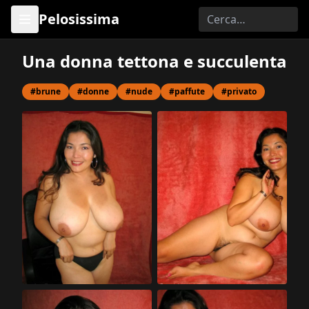
Pelosissima
Una donna tettona e succulenta
#brune
#donne
#nude
#paffute
#privato