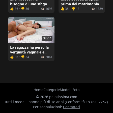
bisogno di uno sfogo
prima del matrimonio
sessuale
👍 36
·
👎 36
👁️ 1698
👍 38
·
👎 13
👁️ 1389
32:07
La ragazza ha perso la
verginità vaginale e
anale
👍 36
·
👎 34
👁️ 2061
Home
Categorie
Modelli
Foto
© 2026 pelosissima.com
Tutti i modelli hanno più di 18 anni (Conformità 18 USC 2257).
Per segnalazioni:
Contattaci