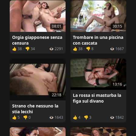
08:01
30:15
Orgia giapponese senza
Trombare in una piscina
censura
con cascata
👍 38
·
👎 34
👁️ 2291
👍 38
·
👎 8
👁️ 1667
13:16
22:18
La rossa si masturba la
figa sul divano
Strano che nessuno la
stia lecchi
👍 5
·
👎 0
👁️ 1643
👍 4
·
👎 3
👁️ 1842