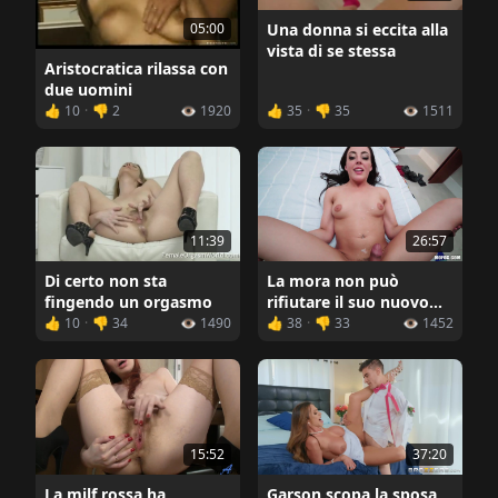
05:00
Una donna si eccita alla
vista di se stessa
Aristocratica rilassa con
due uomini
👍 10
·
👎 2
👁️ 1920
👍 35
·
👎 35
👁️ 1511
11:39
26:57
Di certo non sta
La mora non può
fingendo un orgasmo
rifiutare il suo nuovo
fidanzato
👍 10
·
👎 34
👁️ 1490
👍 38
·
👎 33
👁️ 1452
15:52
37:20
La milf rossa ha
Garson scopa la sposa