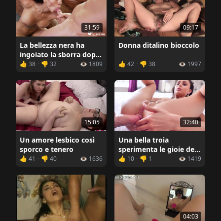
31:59
09:17
La bellezza nera ha
Donna ditalino bioccolo
ingoiato la sborra dopo
il sesso
👍 38
·
👎 32
👁️ 1809
👍 42
·
👎 38
👁️ 1997
15:05
32:40
Un amore lesbico così
Una bella troia
sporco e tenero
sperimenta le gioie del
sesso anale
👍 41
·
👎 40
👁️ 1636
👍 10
·
👎 1
👁️ 1419
04:03