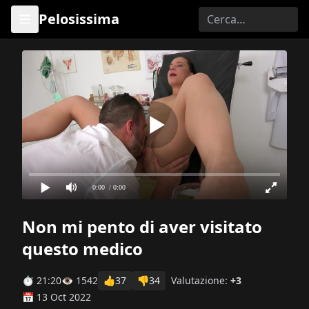
Pelosissima
0:00
/ 0:00
Non mi pento di aver visitato
questo medico
⏱ 21:20
👁 1542
👍
37
👎
34
Valutazione:
+3
📅 13 Oct 2022