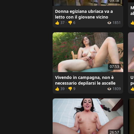
09:18
M
Donna egiziana ubriaca va a
a
letto con il giovane vicino
👍 37
·
👎 6
👁️ 1851

07:53
Vivendo in campagna, non è
U
necessario depilarsi le ascelle
p
👍 39
·
👎 9
👁️ 1809

26:57