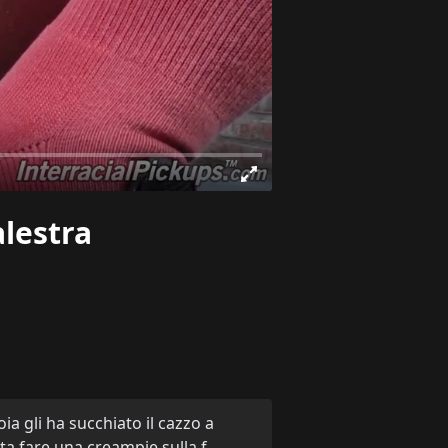
alestra
ia gli ha succhiato il cazzo a
tta fare una creampie sulla f……