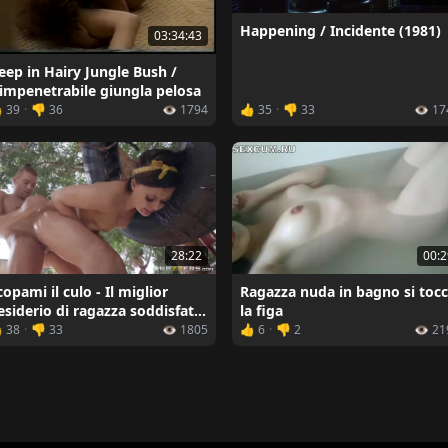
Happening / Incidente (1981)
03:34:43
eep in Hairy Jungle Bush /
'impenetrabile giungla pelosa
 39
·
👎 36
👁️ 1794
👍 35
·
👎 33
👁️ 1
28:22
00:2
copami il culo - Il miglior
Ragazza nuda in bagno si toc
esiderio di ragazza soddisfatta
la figa
a un ragazzo
 38
·
👎 33
👁️ 1805
👍 6
·
👎 2
👁️ 2