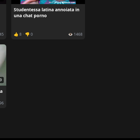
Studentessa latina annoiata in
una chat porno
745
👍 8
·
👎 0
👁️ 1468
9
ca
196