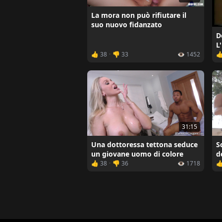
La mora non può rifiutare il
suo nuovo fidanzato
D
L
👍 38
·
👎 33
👁️ 1452

31:15
Una dottoressa tettona seduce
S
un giovane uomo di colore
d
d
👍 38
·
👎 36
👁️ 1718
