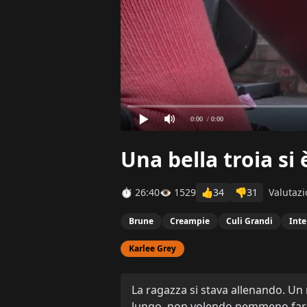
0:00
/ 0:00
Una bella troia si
⏱ 26:40
👁 1529
👍
34
👎
31
Valutaz
Brune
Creampie
Culi Grandi
Inte
Karlee Grey
La ragazza si stava allenando. Un n
lungo, non volendo nemmeno farlo 