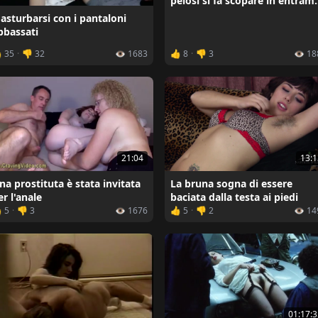
pelosi si fa scopare in entram
i buchi
asturbarsi con i pantaloni
bbassati
 35
·
👎 32
👁️ 1683
👍 8
·
👎 3
👁️ 1
21:04
13:1
na prostituta è stata invitata
La bruna sogna di essere
er l'anale
baciata dalla testa ai piedi
 5
·
👎 3
👁️ 1676
👍 5
·
👎 2
👁️ 1
01:17:3