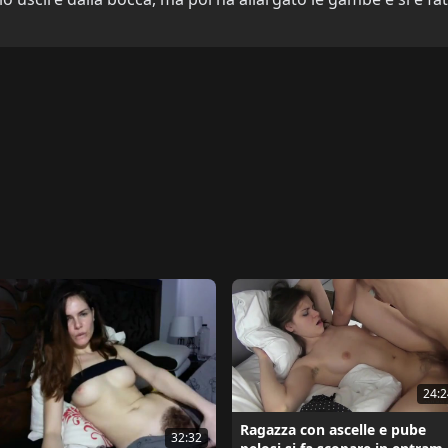
24:2
Ragazza con ascelle e pube
32:32