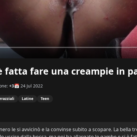
 è fatta fare una creampie in p
ione:
+3
📅 24 Jul 2022
rrazziali
Latine
Teen
ero le si avvicinò e la convinse subito a scopare. La bella tro
uscire dalla bocca, ma poi ha allargato le gambe e si è fa