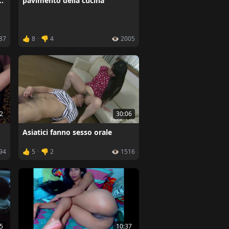
pavimento della cucina
bi
887
👍 8
·
👎 4
👁️ 2005
2
30:06
Asiatici fanno sesso orale
494
👍 5
·
👎 2
👁️ 1516
5
10:37