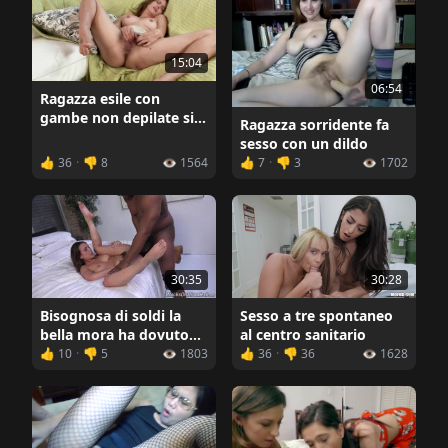
15:04
06:54
Ragazza esile con
gambe non depilate si
Ragazza sorridente fa
accarezza tra le gambe
sesso con un dildo
👍 36
·
👎 8
👁️ 1564
👍 7
·
👎 3
👁️ 1702
30:35
30:28
Bisognosa di soldi la
Sesso a tre spontaneo
bella mora ha dovuto
al centro sanitario
dormire con un uomo
👍 10
·
👎 5
👁️ 1803
👍 36
·
👎 36
👁️ 1628
nero