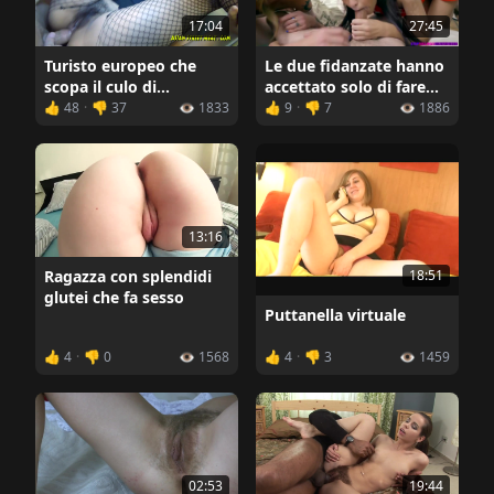
27:45
17:04
Le due fidanzate hanno
Turisto europeo che
accettato solo di fare
scopa il culo di
una sega al ragazzo,
un'asiatica sottile
👍 48
·
👎 37
👁️ 1833
👍 9
·
👎 7
👁️ 1886
ma...
13:16
18:51
Ragazza con splendidi
glutei che fa sesso
Puttanella virtuale
👍 4
·
👎 0
👁️ 1568
👍 4
·
👎 3
👁️ 1459
02:53
19:44