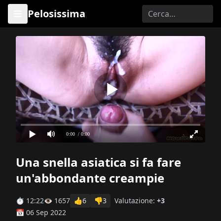
Pelosissima
0:00
/ 0:00
Una snella asiatica si fa fare
un'abbondante creampie
⏱ 12:22
👁 1657
👍
6
👎
3
Valutazione:
+3
📅 06 Sep 2022