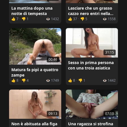
La mattina dopo una
Lasciare che un grasso
notte di tempesta
cazzo nero entri nella
sua figa muschiata
👍 7
·
👎 1
👁️ 1432
👍 37
·
👎 5
👁️ 1558
31:15
00:46
Sesso in prima persona
con una troia asiatica
Matura fa pipì a quattro
zampe
👍 8
·
👎 4
👁️ 1749
👍 8
·
👎 1
👁️ 1442
09:13
07:10
Non è abituata alla figa
Una ragazza si strofina